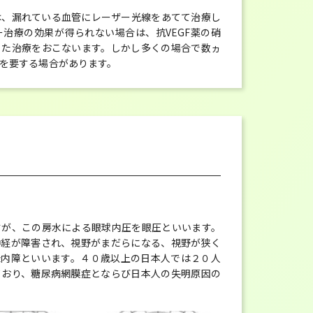
は、漏れている血管にレーザー光線をあてて治療し
治療の効果が得られない場合は、抗VEGF薬の硝
った治療をおこないます。しかし多くの場合で数ヵ
を要する場合があります。
すが、この房水による眼球内圧を眼圧といいます。
神経が障害され、視野がまだらになる、視野が狭く
緑内障といいます。４０歳以上の日本人では２０人
ており、糖尿病網膜症とならび日本人の失明原因の