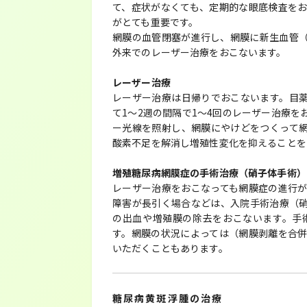
て、症状がなくても、定期的な眼底検査を
がとても重要です。
網膜の血管閉塞が進行し、網膜に新生血管
外来でのレーザー治療をおこないます。
レーザー治療
レーザー治療は日帰りでおこないます。目
て1～2週の間隔で1～4回のレーザー治療
ー光線を照射し、網膜にやけどをつくって
酸素不足を解消し増殖性変化を抑えることを
増殖糖尿病網膜症の手術治療（硝子体手術）
レーザー治療をおこなっても網膜症の進行
障害が長引く場合などは、入院手術治療（
の出血や増殖膜の除去をおこないます。手
す。網膜の状況によっては（網膜剥離を合
いただくこともあります。
糖尿病黄斑浮腫の治療