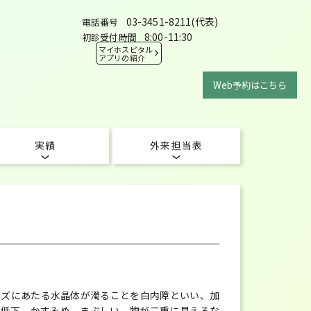
03-3451-8211(代表)
電話番号
8:00-11:30
初診受付時間
マイホスピタル
アプリの紹介
Web予約はこちら
実績
外来担当表
ンズにあたる水晶体が濁ることを白内障といい、加
力低下、かすみめ、まぶしい、物が二重に見えるな