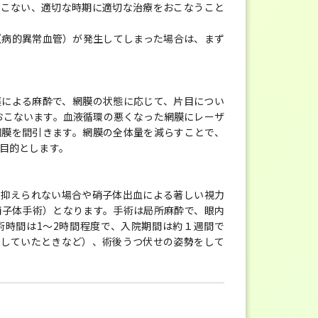
おこない、適切な時期に適切な治療をおこなうこと
（病的異常血管）が発生してしまった場合は、まず
薬による麻酔で、網膜の状態に応じて、片目につい
をおこないます。血液循環の悪くなった網膜にレーザ
網膜を間引きます。網膜の全体量を減らすことで、
目的とします。
が抑えられない場合や硝子体出血による著しい視力
硝子体手術）となります。手術は局所麻酔で、眼内
術時間は1～2時間程度で、入院期間は約１週間で
併していたときなど）、術後うつ伏せの姿勢をして