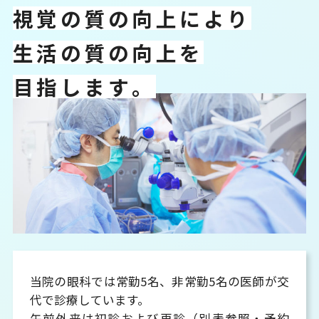
視
覚
の
質
の
向
上
に
よ
り
生
活
の
質
の
向
上
を
目
指
し
ま
す
。
当院の眼科では常勤5名、非常勤5名の医師が交
代で診療しています。
午前外来は初診および再診（別表参照・予約