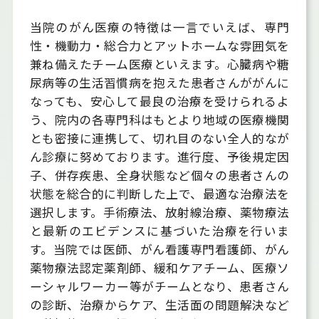
当院のがん医療の特徴は一言でいえば、専門
性・機動力・総合力とアットホームな雰囲気を
兼ね備えたチーム医療といえます。心臓病や糖
尿病等の生活習慣病を抱えた患者さんががんに
なっても、安心して最良の治療を受けられるよ
う、院内の各専門科はもとより地域の医療機関
とも密接に連携して、切れ目のない全人的なが
ん診療に努めております。進行度、予後規定因
子、併存疾患、全身状態など個々の患者さんの
状態を総合的に判断した上で、最適な治療法を
選択します。手術療法、放射線治療、薬物療法
と最新のエビデンスに基づいた治療を行いま
す。当院では医師、がん看護専門看護師、がん
薬物療法認定薬剤師、緩和ケアチーム、医療ソ
ーシャルワーカー等がチームとなり、患者さん
の診断、治療からケア、生活面の問題解決など