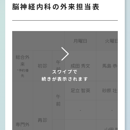
脳神経内科の外来担当表
月曜日
火曜日
総合外
午
来
初診
成田 秀文
馬島 恭子
前
*予約優
スワイプで
先
続きが表示されます
足立 智英
砂原 壮大
午
前
-
-
再診
専門外
-
山田 碧