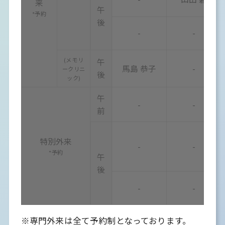
来
午
*予約
後
-
-
(メモリ
午
馬島 恭子
-
ークリニ
後
ック)
午
-
-
前
特別外来
-
-
*予約
午
後
-
-
※専門外来は全て予約制となっております。